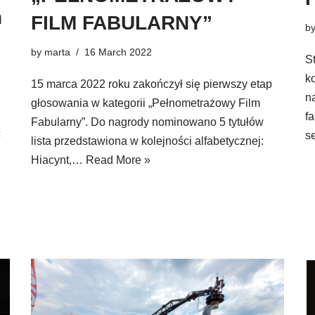
h
FILM FABULARNY”
b
by
marta
16 March 2022
S
k
15 marca 2022 roku zakończył się pierwszy etap
n
głosowania w kategorii „Pełnometrażowy Film
f
Fabularny”. Do nagrody nominowano 5 tytułów
ć
s
lista przedstawiona w kolejności alfabetycznej:
Hiacynt,…
Read More »