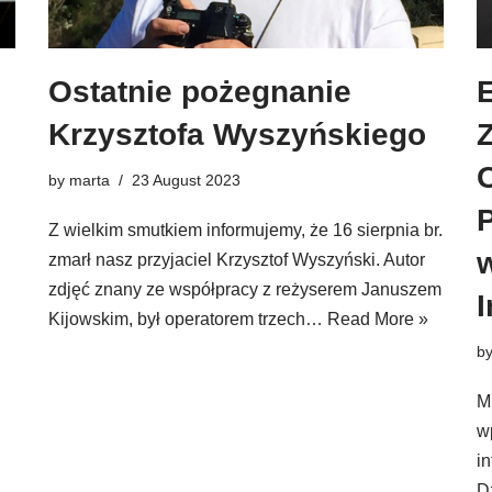
Ostatnie pożegnanie
Krzysztofa Wyszyńskiego
O
by
marta
23 August 2023
Z wielkim smutkiem informujemy, że 16 sierpnia br.
zmarł nasz przyjaciel Krzysztof Wyszyński. Autor
zdjęć znany ze współpracy z reżyserem Januszem
I
Kijowskim, był operatorem trzech…
Read More »
b
M
w
i
D