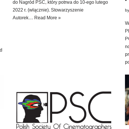
do Nagród PSC, który potrwa do 10-ego lutego
2022 r. (włącznie). Stowarzyszenie
b
Autorek…
Read More »
W
P
P
n
d
p
p