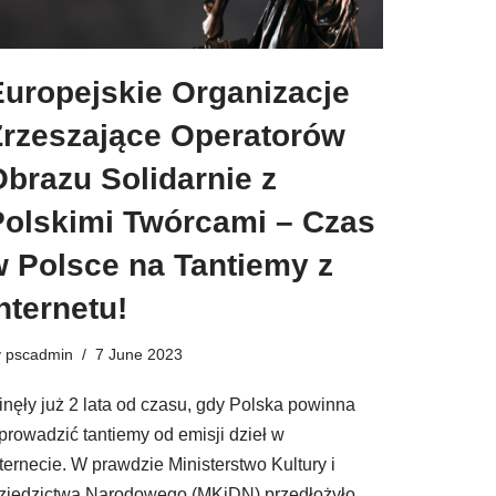
Europejskie Organizacje
Zrzeszające Operatorów
brazu Solidarnie z
Polskimi Twórcami – Czas
w Polsce na Tantiemy z
nternetu!
y
pscadmin
7 June 2023
inęły już 2 lata od czasu, gdy Polska powinna
prowadzić tantiemy od emisji dzieł w
nternecie. W prawdzie Ministerstwo Kultury i
ziedzictwa Narodowego (MKiDN) przedłożyło