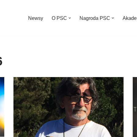
Newsy
O PSC
Nagroda PSC
Akade
6