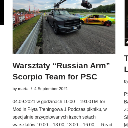
Warsztaty “Russian Arm”
Scorpio Team for PSC
b
by
marta
4 September 2021
P
04.09.2021 w godzinach 10:00 – 19:00TM Tor
B
Modlin Płyta Treningowa 1 Podczas pikniku, w
Z
specjalnie przygotowanych trzech setach
S
warsztatów 10:00 – 13:00; 13:00 – 16:00;…
Read
M