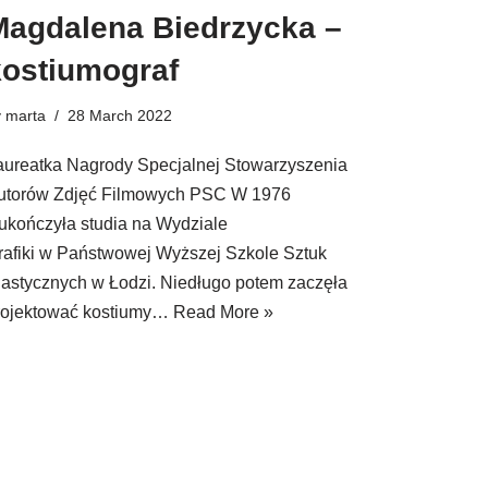
Magdalena Biedrzycka –
kostiumograf
y
marta
28 March 2022
aureatka Nagrody Specjalnej Stowarzyszenia
utorów Zdjęć Filmowych PSC W 1976
. ukończyła studia na Wydziale
rafiki w Państwowej Wyższej Szkole Sztuk
lastycznych w Łodzi. Niedługo potem zaczęła
rojektować kostiumy…
Read More »